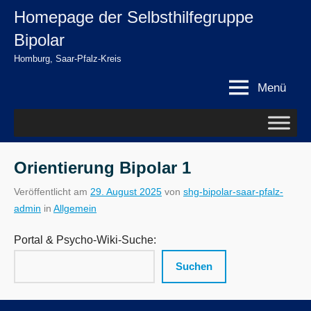
Zum
Homepage der Selbsthilfegruppe
springen
Inhalt
Bipolar
springen
Homburg, Saar-Pfalz-Kreis
Menü
Orientierung Bipolar 1
Veröffentlicht am
29. August 2025
von
shg-bipolar-saar-pfalz-
admin
in
Allgemein
Portal & Psycho-Wiki-Suche:
Suchen