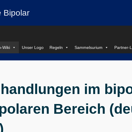
 Bipolar
-Wiki
Unser Logo
Regeln
Sammelsurium
Partner-L
handlungen im bipo
polaren Bereich (d
)