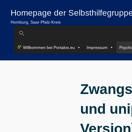
Zum
springen
Homepage der Selbsthilfegruppe
Inhalt
springen
Homburg, Saar-Pfalz-Kreis
Search
for:
Willkommen bei Portalos.eu
Impressum
Psycho
Zwangs
und uni
Version