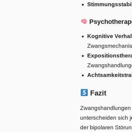
Stimmungsstabili
Psychotherape
Kognitive Verhal
Zwangsmechani
Expositionsther
Zwangshandlunge
Achtsamkeitstra
Fazit
Zwangshandlungen tr
unterscheiden sich j
der bipolaren Störun