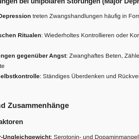
gen bei unipolaren Störungen (Major Depr
Depression
treten Zwangshandlungen häufig in For
ischen Ritualen
: Wiederholtes Kontrollieren oder Kor
ungen gegenüber Angst
: Zwanghaftes Beten, Zähl
te
elbstkontrolle
: Ständiges Überdenken und Rückver
nd Zusammenhänge
aktoren
r-Ungleichgewicht
: Serotonin- und Dopaminmangel