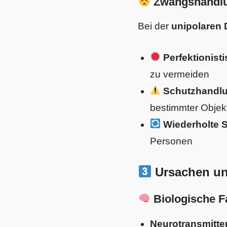
Zwangshandlun
Bei der
unipolaren 
Perfektionist
zu vermeiden
Schutzhandl
bestimmter Objek
Wiederholte S
Personen
Ursachen u
Biologische F
Neurotransmitte