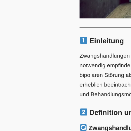
Einleitung
Zwangshandlungen si
notwendig empfinden
bipolaren Störung a
erheblich beeinträch
und Behandlungsmög
Definition 
Zwangshandlun