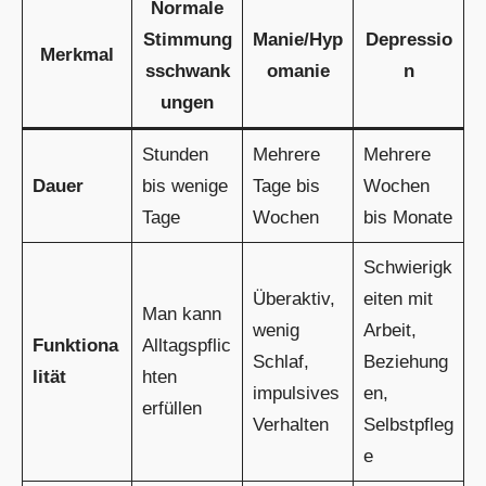
Normale
Stimmung
Manie/Hyp
Depressio
Merkmal
sschwank
omanie
n
ungen
Stunden
Mehrere
Mehrere
Dauer
bis wenige
Tage bis
Wochen
Tage
Wochen
bis Monate
Schwierigk
Überaktiv,
eiten mit
Man kann
wenig
Arbeit,
Funktiona
Alltagspflic
Schlaf,
Beziehung
lität
hten
impulsives
en,
erfüllen
Verhalten
Selbstpfleg
e