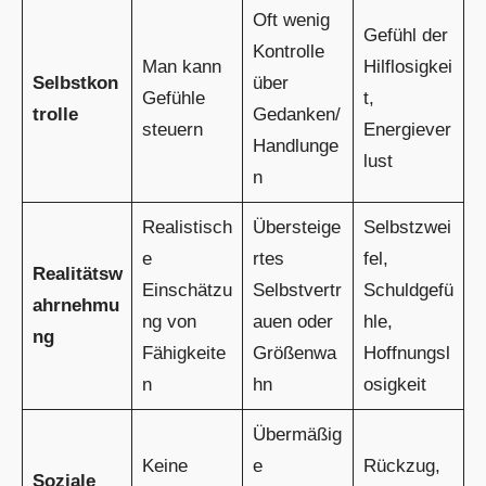
Oft wenig
Gefühl der
Kontrolle
Man kann
Hilflosigkei
Selbstkon
über
Gefühle
t,
trolle
Gedanken/
steuern
Energiever
Handlunge
lust
n
Realistisch
Übersteige
Selbstzwei
e
rtes
fel,
Realitätsw
Einschätzu
Selbstvertr
Schuldgefü
ahrnehmu
ng von
auen oder
hle,
ng
Fähigkeite
Größenwa
Hoffnungsl
n
hn
osigkeit
Übermäßig
Keine
e
Rückzug,
Soziale