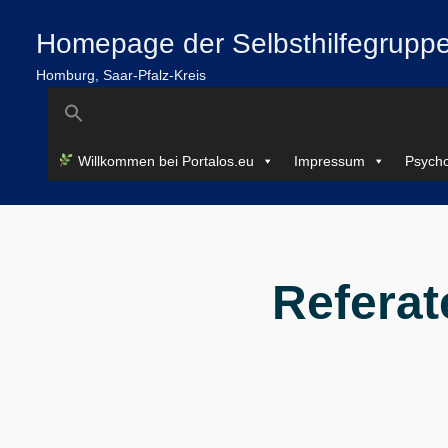
Zum
springen
Homepage der Selbsthilfegruppe
Inhalt
springen
Homburg, Saar-Pfalz-Kreis
Search
for:
Willkommen bei Portalos.eu
Impressum
Psycho
Referat