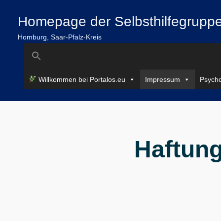
Zum
springen
Homepage der Selbsthilfegruppe
Inhalt
springen
Homburg, Saar-Pfalz-Kreis
Search
for:
Willkommen bei Portalos.eu
Impressum
Psycho
Haftun