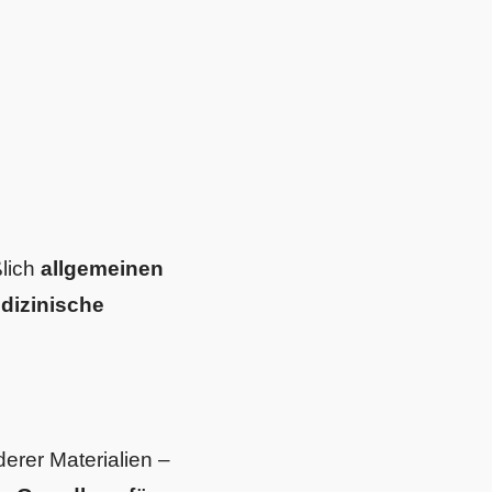
ßlich
allgemeinen
edizinische
derer Materialien –