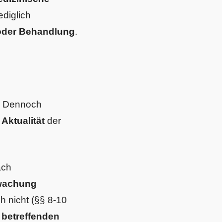
ediglich
 oder Behandlung
.
t. Dennoch
 Aktualität
der
ach
wachung
h nicht (§§ 8-10
 betreffenden