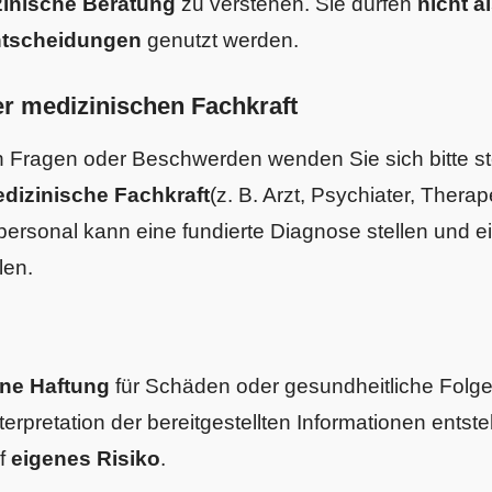
zinische Beratung
zu verstehen. Sie dürfen
nicht a
ntscheidungen
genutzt werden.
er medizinischen Fachkraft
n Fragen oder Beschwerden wenden Sie sich bitte st
medizinische Fachkraft
(z. B. Arzt, Psychiater, Therap
ersonal kann eine fundierte Diagnose stellen und
len.
ine Haftung
für Schäden oder gesundheitliche Folgen
erpretation der bereitgestellten Informationen ents
uf
eigenes Risiko
.