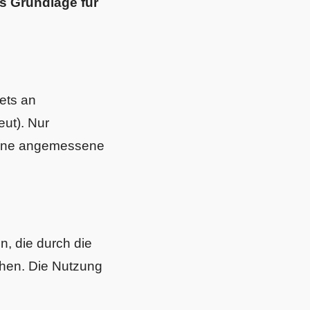
ls Grundlage für
ets an
eut). Nur
 eine angemessene
, die durch die
tehen. Die Nutzung