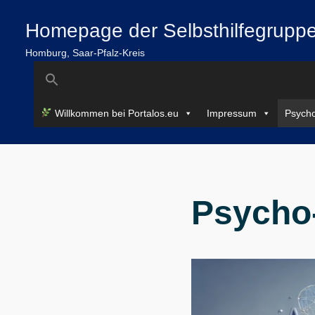
Zum
springen
Homepage der Selbsthilfegruppe
Inhalt
springen
Homburg, Saar-Pfalz-Kreis
Search
for:
Willkommen bei Portalos.eu
Impressum
Psycho
Psycho-