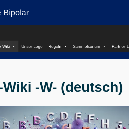
 Bipolar
-Wiki
Unser Logo
Regeln
Sammelsurium
Partner-L
Wiki -W- (deutsch)