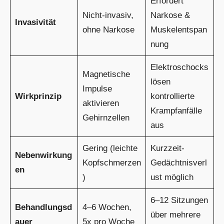
Erfordert
Nicht-invasiv,
Narkose &
Invasivität
ohne Narkose
Muskelentspan
nung
Elektroschocks
Magnetische
lösen
Impulse
Wirkprinzip
kontrollierte
aktivieren
Krampfanfälle
Gehirnzellen
aus
Gering (leichte
Kurzzeit-
Nebenwirkung
Kopfschmerzen
Gedächtnisverl
en
)
ust möglich
6–12 Sitzungen
Behandlungsd
4–6 Wochen,
über mehrere
auer
5x pro Woche