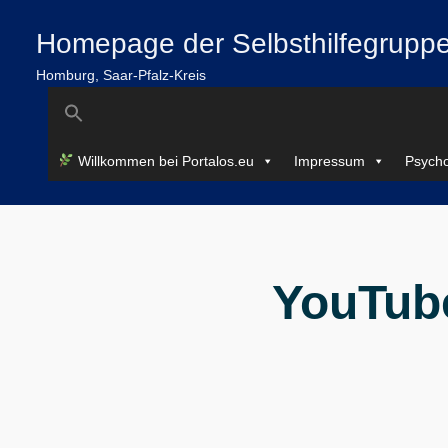
Zum
springen
Homepage der Selbsthilfegruppe
Inhalt
springen
Homburg, Saar-Pfalz-Kreis
Search
for:
Willkommen bei Portalos.eu
Impressum
Psycho
YouTub