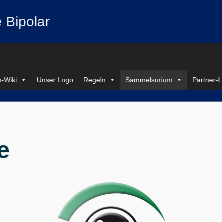
 Bipolar
-Wiki
Unser Logo
Regeln
Sammelsurium
Partner-L
e