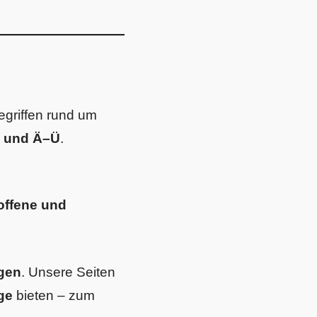
egriffen rund um
 und Ä–Ü
.
roffene und
ngen
. Unsere Seiten
ge
bieten – zum