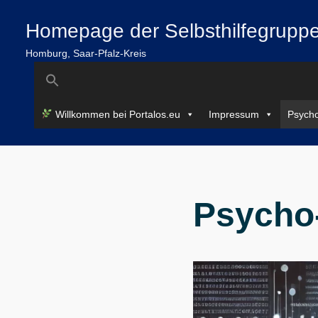
Zum
springen
Homepage der Selbsthilfegruppe
Inhalt
springen
Homburg, Saar-Pfalz-Kreis
Search
for:
Willkommen bei Portalos.eu
Impressum
Psycho
Psycho