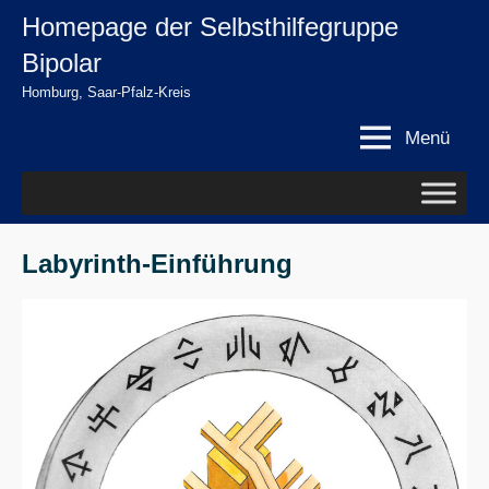
Zum
Homepage der Selbsthilfegruppe
springen
Inhalt
Bipolar
springen
Homburg, Saar-Pfalz-Kreis
Menü
Labyrinth-Einführung