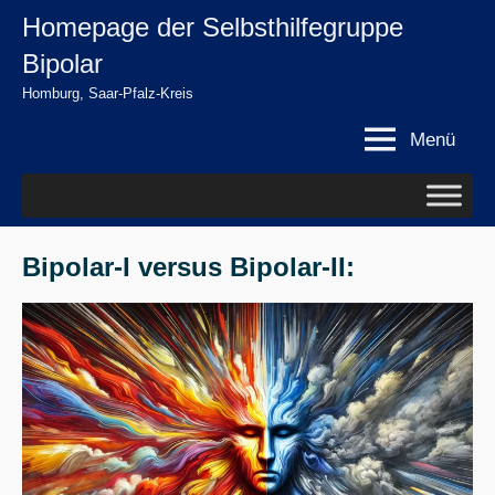
Zum
Homepage der Selbsthilfegruppe
springen
Inhalt
Bipolar
springen
Homburg, Saar-Pfalz-Kreis
Menü
Bipolar-I versus Bipolar-II: