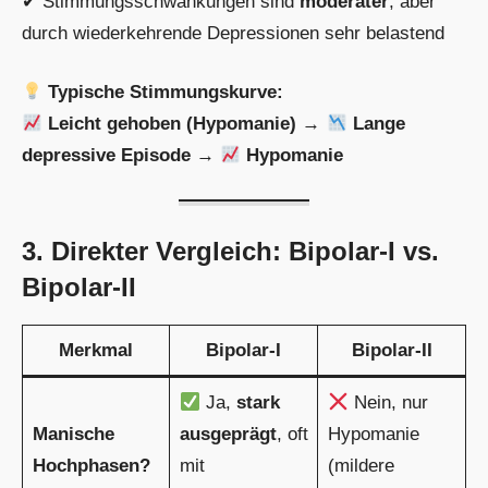
✔ Stimmungsschwankungen sind
moderater
, aber
durch wiederkehrende Depressionen sehr belastend
Typische Stimmungskurve:
Leicht gehoben (Hypomanie)
→
Lange
depressive Episode
→
Hypomanie
3. Direkter Vergleich: Bipolar-I vs.
Bipolar-II
Merkmal
Bipolar-I
Bipolar-II
Ja,
stark
Nein, nur
Manische
ausgeprägt
, oft
Hypomanie
Hochphasen?
mit
(mildere