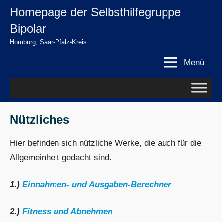
Zum
Homepage der Selbsthilfegruppe
springen
Inhalt
Bipolar
springen
Homburg, Saar-Pfalz-Kreis
Menü
Nützliches
Hier befinden sich nützliche Werke, die auch für die
Allgemeinheit gedacht sind.
1.)
Einnahmen- und Ausgaben-Berechner
2.)
Fitness und Abnehmen