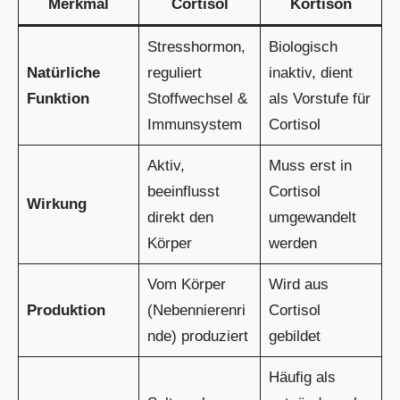
Merkmal
Cortisol
Kortison
Stresshormon,
Biologisch
Natürliche
reguliert
inaktiv, dient
Funktion
Stoffwechsel &
als Vorstufe für
Immunsystem
Cortisol
Aktiv,
Muss erst in
beeinflusst
Cortisol
Wirkung
direkt den
umgewandelt
Körper
werden
Vom Körper
Wird aus
Produktion
(Nebennierenri
Cortisol
nde) produziert
gebildet
Häufig als