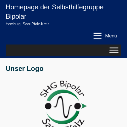
Zum
Homepage der Selbsthilfegruppe
springen
Inhalt
Bipolar
springen
Homburg, Saar-Pfalz-Kreis
Menü
Unser Logo