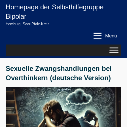
Zum
Homepage der Selbsthilfegruppe
springen
Inhalt
Bipolar
springen
Homburg, Saar-Pfalz-Kreis
Menü
Sexuelle Zwangshandlungen bei
Overthinkern (deutsche Version)