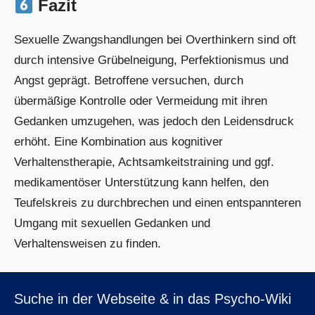
Fazit
Sexuelle Zwangshandlungen bei Overthinkern sind oft
durch intensive Grübelneigung, Perfektionismus und
Angst geprägt. Betroffene versuchen, durch
übermäßige Kontrolle oder Vermeidung mit ihren
Gedanken umzugehen, was jedoch den Leidensdruck
erhöht. Eine Kombination aus kognitiver
Verhaltenstherapie, Achtsamkeitstraining und ggf.
medikamentöser Unterstützung kann helfen, den
Teufelskreis zu durchbrechen und einen entspannteren
Umgang mit sexuellen Gedanken und
Verhaltensweisen zu finden.
Suche in der Webseite & in das Psycho-Wiki