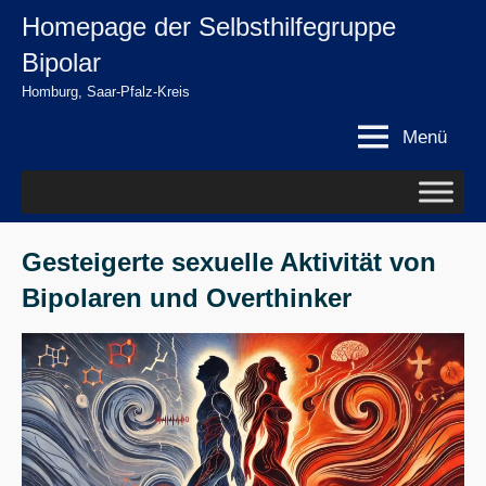
Zum
Homepage der Selbsthilfegruppe
springen
Inhalt
Bipolar
springen
Homburg, Saar-Pfalz-Kreis
Menü
Gesteigerte sexuelle Aktivität von
Bipolaren und Overthinker