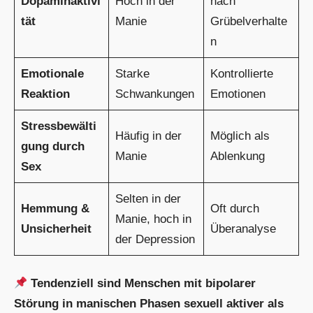
Dopaminaktivi
Hoch in der
nach
tät
Manie
Grübelverhalte
n
Emotionale
Starke
Kontrollierte
Reaktion
Schwankungen
Emotionen
Stressbewälti
Häufig in der
Möglich als
gung durch
Manie
Ablenkung
Sex
Selten in der
Hemmung &
Oft durch
Manie, hoch in
Unsicherheit
Überanalyse
der Depression
Tendenziell sind Menschen mit bipolarer
Störung in manischen Phasen sexuell aktiver als