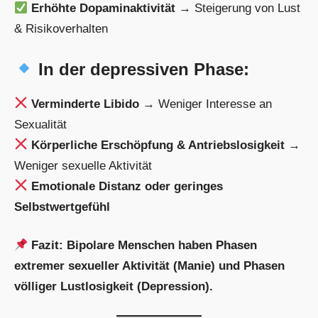
Erhöhte Dopaminaktivität
→ Steigerung von Lust
& Risikoverhalten
In der depressiven Phase:
Verminderte Libido
→ Weniger Interesse an
Sexualität
Körperliche Erschöpfung & Antriebslosigkeit
→
Weniger sexuelle Aktivität
Emotionale Distanz oder geringes
Selbstwertgefühl
Fazit:
Bipolare Menschen haben Phasen
extremer sexueller Aktivität (Manie) und Phasen
völliger Lustlosigkeit (Depression).