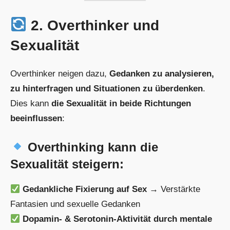
2. Overthinker und
Sexualität
Overthinker neigen dazu,
Gedanken zu analysieren,
zu hinterfragen und Situationen zu überdenken
.
Dies kann
die Sexualität in beide Richtungen
beeinflussen
:
Overthinking kann die
Sexualität steigern:
Gedankliche Fixierung auf Sex
→ Verstärkte
Fantasien und sexuelle Gedanken
Dopamin- & Serotonin-Aktivität durch mentale