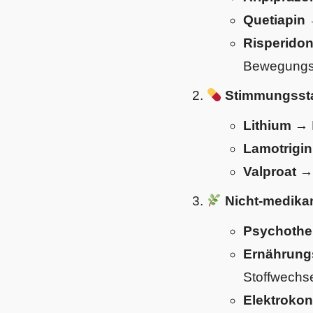
Quetiapin
Risperido
Bewegungs
Stimmungsstab
Lithium
→ B
Lamotrigi
Valproat
→ 
Nicht-medikam
Psychothe
Ernährung
Stoffwechs
Elektrokon