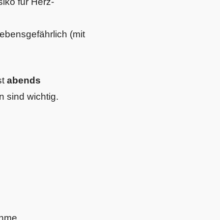
siko für Herz-
lebensgefährlich (mit
st
abends
 sind wichtig.
ahme.