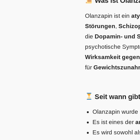
Was ist Olanz
Olanzapin ist ein
at
Störungen
,
Schizo
die
Dopamin- und S
psychotische Sympto
Wirksamkeit gegen
für
Gewichtszunah
Seit wann gib
Olanzapin wurde 
Es ist eines der
a
Es wird sowohl a