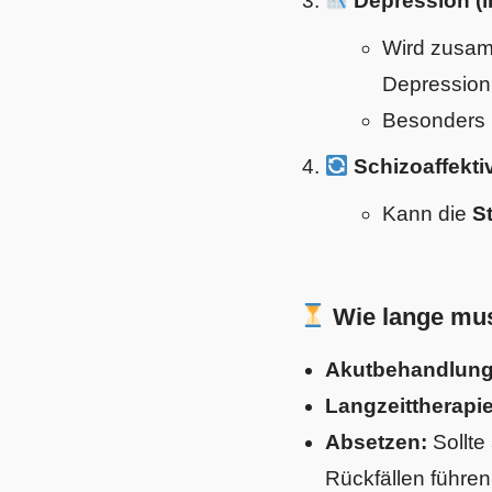
Depression (i
Wird zusa
Depression 
Besonders h
Schizoaffekti
Kann die
S
Wie lange mu
Akutbehandlung
Langzeittherapie
Absetzen:
Sollte
Rückfällen führen