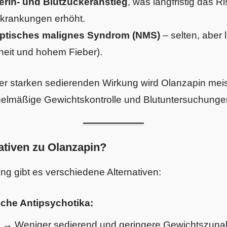
erin- und Blutzuckeranstieg
, was langfristig das Ri
rkrankungen erhöht.
ptisches malignes Syndrom (NMS)
– selten, aber 
heit und hohem Fieber).
r starken sedierenden Wirkung wird Olanzapin mei
gelmäßige Gewichtskontrolle und Blutuntersuchungen
ativen zu Olanzapin?
ng gibt es verschiedene Alternativen:
che Antipsychotika:
l
→ Weniger sedierend und geringere Gewichtszun