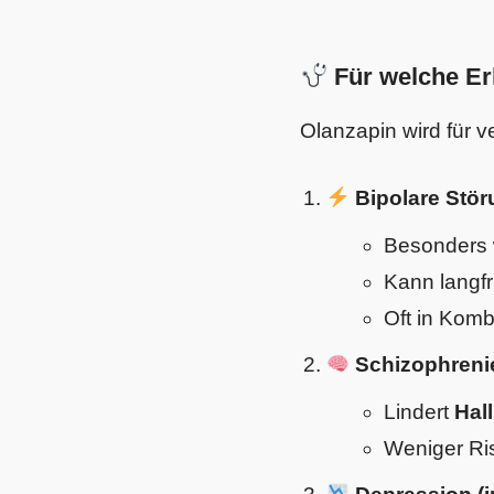
Für welche Er
Olanzapin wird für 
Bipolare Stör
Besonders 
Kann langfr
Oft in Komb
Schizophreni
Lindert
Hal
Weniger Ris