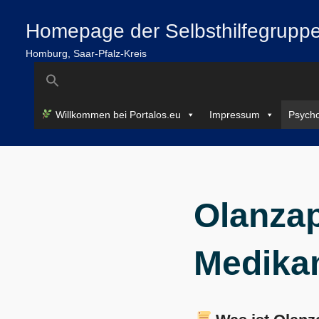
Zum
springen
Homepage der Selbsthilfegruppe
Inhalt
springen
Homburg, Saar-Pfalz-Kreis
Search
for:
Willkommen bei Portalos.eu
Impressum
Psycho
Olanzap
Medikam