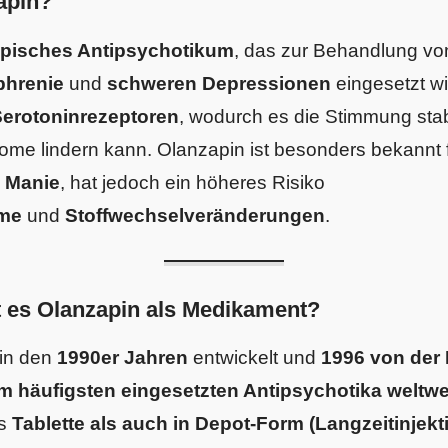
apin?
ypisches Antipsychotikum
, das zur Behandlung v
phrenie
und
schweren Depressionen
eingesetzt wi
erotoninrezeptoren
, wodurch es die Stimmung stab
me lindern kann. Olanzapin ist besonders bekannt 
 Manie
, hat jedoch ein höheres Risiko
me
und
Stoffwechselveränderungen
.
t es Olanzapin als Medikament?
in den
1990er Jahren
entwickelt und
1996 von der
m häufigsten eingesetzten Antipsychotika weltwe
ls
Tablette als auch in Depot-Form (Langzeitinjekt