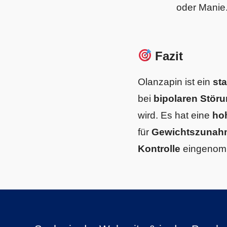
oder Manie
Fazit
Olanzapin ist ein
st
bei
bipolaren Störu
wird. Es hat eine
ho
für
Gewichtszunahm
Kontrolle
eingenomm