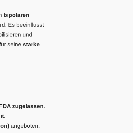
on
bipolaren
rd. Es beeinflusst
ilisieren und
für seine
starke
 FDA zugelassen
.
it
.
ion)
angeboten.