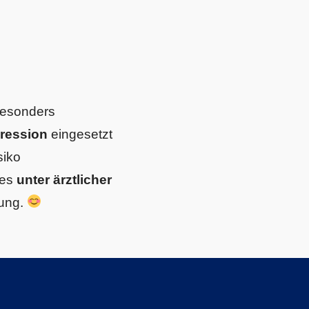
besonders
pression
eingesetzt
siko
 es
unter ärztlicher
dung.