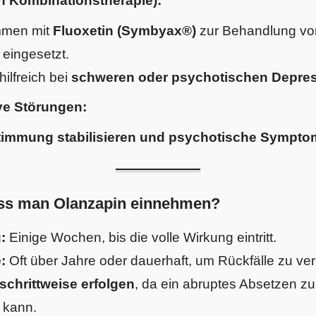
n Kombinationstherapie):
mmen mit
Fluoxetin (Symbyax®)
zur Behandlung von
eingesetzt.
ilfreich bei
schweren oder psychotischen Depre
ve Störungen:
timmung stabilisieren und psychotische Symptom
ss man Olanzapin einnehmen?
:
Einige Wochen, bis die volle Wirkung eintritt.
:
Oft über Jahre oder dauerhaft, um Rückfälle zu ver
schrittweise erfolgen
, da ein abruptes Absetzen zu
 kann.