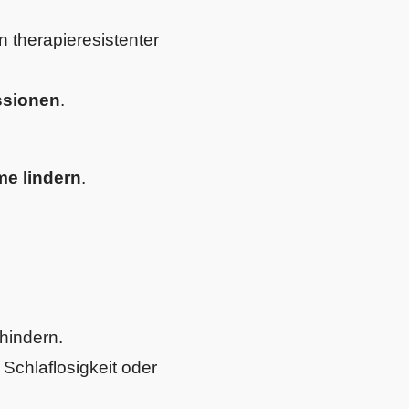
 therapieresistenter
ssionen
.
e lindern
.
hindern.
 Schlaflosigkeit oder