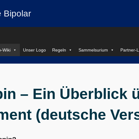
 Bipolar
-Wiki
Unser Logo
Regeln
Sammelsurium
Partner-L
in – Ein Überblick 
ent (deutsche Vers