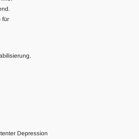
end.
 für
bilisierung.
stenter Depression