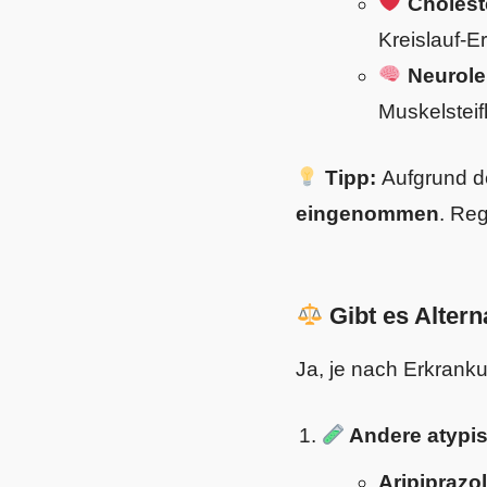
Cholest
Kreislauf-E
Neurole
Muskelsteif
Tipp:
Aufgrund de
eingenommen
. Re
Gibt es Altern
Ja, je nach Erkranku
Andere atypis
Aripiprazo