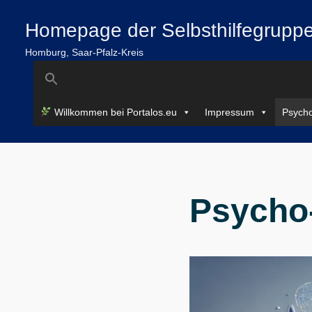
Zum
springen
Homepage der Selbsthilfegruppe
Inhalt
springen
Homburg, Saar-Pfalz-Kreis
Search
for:
Willkommen bei Portalos.eu
Impressum
Psycho
Psycho-