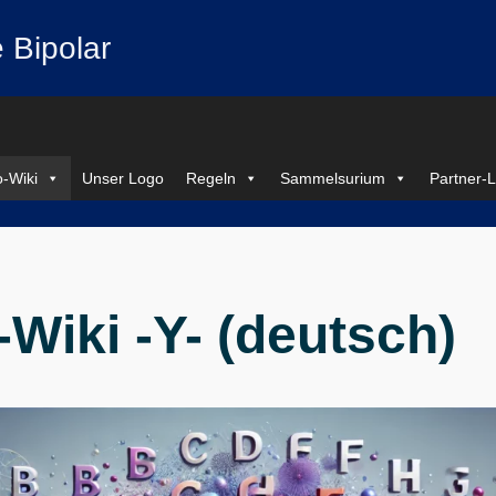
 Bipolar
-Wiki
Unser Logo
Regeln
Sammelsurium
Partner-L
Wiki -Y- (deutsch)