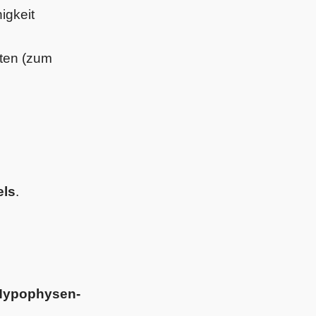
igkeit
sten (zum
els
.
-Hypophysen-