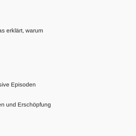
as erklärt, warum
sive Episoden
men und Erschöpfung