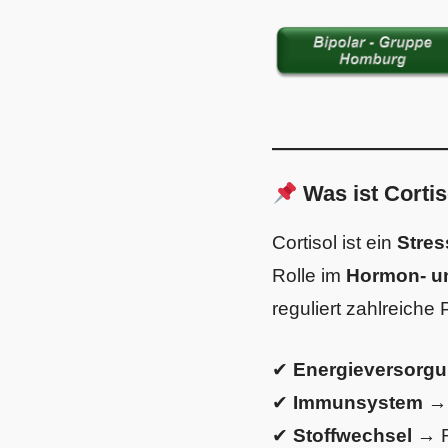
Was ist Cortis
Cortisol ist ein
Stre
Rolle im
Hormon- un
reguliert zahlreiche
✔
Energieversorg
✔
Immunsystem
→ 
✔
Stoffwechsel
→ Re