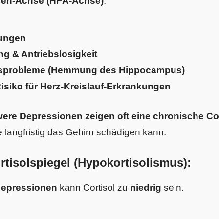
den-Achse (HPA-Achse)
.
rungen
g & Antriebslosigkeit
sprobleme (Hemmung des Hippocampus)
isiko für Herz-Kreislauf-Erkrankungen
re Depressionen zeigen oft eine chronische Cor
ie langfristig das Gehirn schädigen kann.
rtisolspiegel (Hypokortisolismus):
Depressionen
kann Cortisol zu
niedrig
sein.