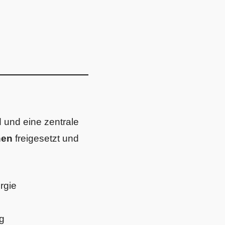
d und eine zentrale
nen
freigesetzt und
rgie
ng