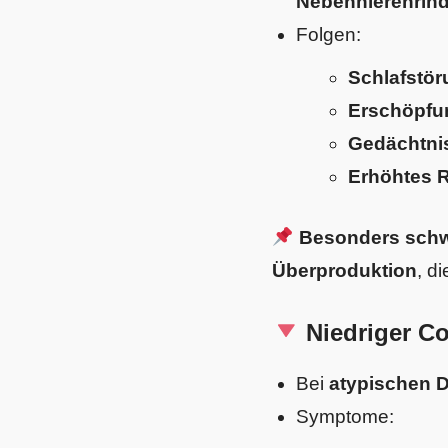
Nebennierenrin
Folgen:
Schlafstö
Erschöpfun
Gedächtni
Erhöhtes R
Besonders schwe
Überproduktion
, d
Niedriger Co
Bei
atypischen 
Symptome: