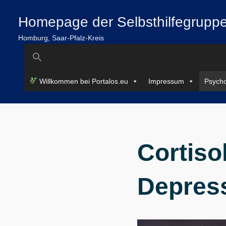
Zum
springen
Homepage der Selbsthilfegruppe
Inhalt
springen
Homburg, Saar-Pfalz-Kreis
Search
for:
Willkommen bei Portalos.eu
Impressum
Psycho
Cortiso
Depres