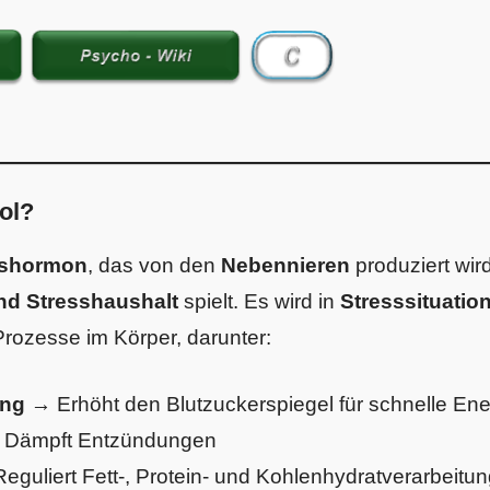
ol?
sshormon
, das von den
Nebennieren
produziert wir
d Stresshaushalt
spielt. Es wird in
Stresssituatio
 Prozesse im Körper, darunter:
ung
→ Erhöht den Blutzuckerspiegel für schnelle Ene
Dämpft Entzündungen
guliert Fett-, Protein- und Kohlenhydratverarbeitu