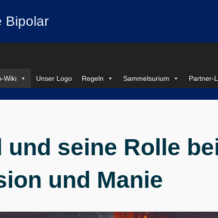
 Bipolar
-Wiki
Unser Logo
Regeln
Sammelsurium
Partner-L
l und seine Rolle be
sion und Manie