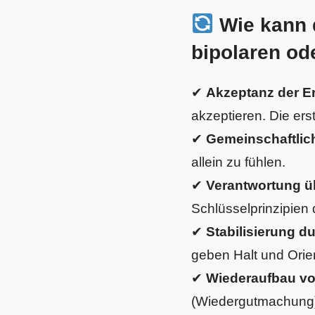
Wie kann 
bipolaren od
✔
Akzeptanz der E
akzeptieren. Die erst
✔
Gemeinschaftlic
allein zu fühlen.
✔
Verantwortung 
Schlüsselprinzipien
✔
Stabilisierung d
geben Halt und Orie
✔
Wiederaufbau v
(Wiedergutmachung) 