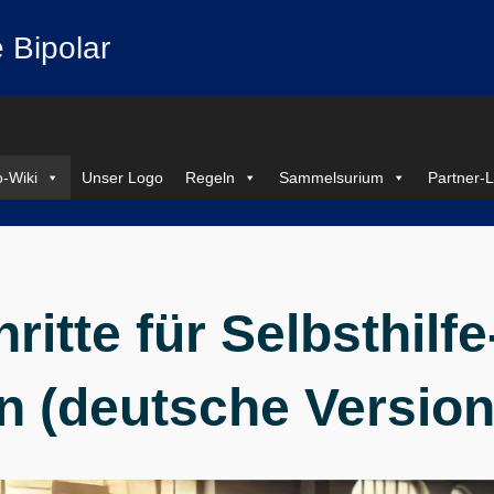
 Bipolar
-Wiki
Unser Logo
Regeln
Sammelsurium
Partner-L
ritte für Selbsthilfe
 (deutsche Version