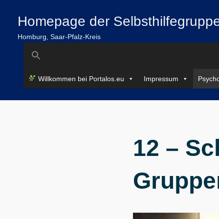
Zum
springen
Homepage der Selbsthilfegruppe
Inhalt
springen
Homburg, Saar-Pfalz-Kreis
Search
for:
Willkommen bei Portalos.eu
Impressum
Psycho
12 – Sch
Gruppen