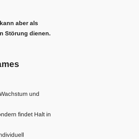
 kann aber als
n Störung dienen.
sames
ür Wachstum und
dern findet Halt in
ndividuell