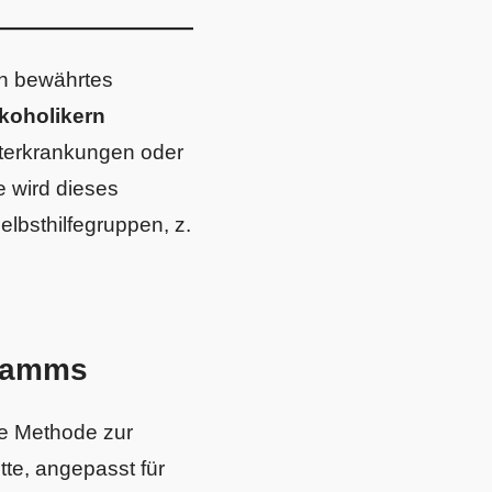
in bewährtes
koholikern
hterkrankungen oder
 wird dieses
lbsthilfegruppen, z.
gramms
öse Methode zur
tte, angepasst für