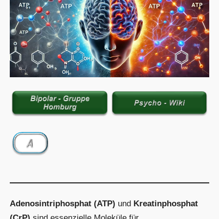
Adenosintriphosphat (ATP)
und
Kreatinphosphat
(CrP)
sind essenzielle Moleküle für