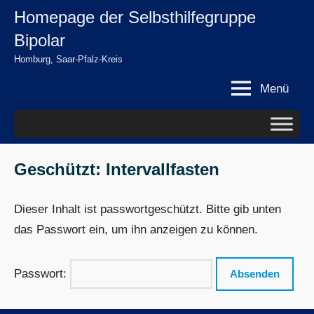
Zum
Homepage der Selbsthilfegruppe
springen
Inhalt
Bipolar
springen
Homburg, Saar-Pfalz-Kreis
Menü
Geschützt: Intervallfasten
Dieser Inhalt ist passwortgeschützt. Bitte gib unten
das Passwort ein, um ihn anzeigen zu können.
Passwort: