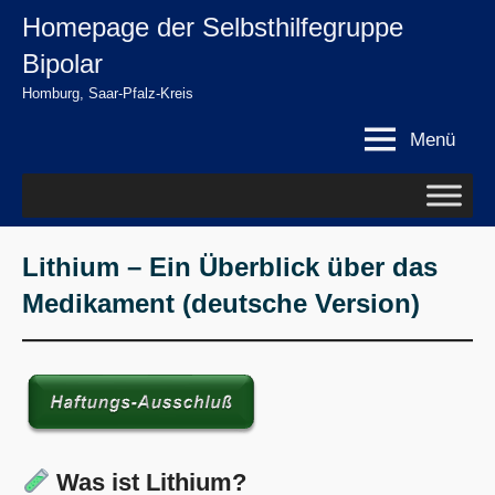
Zum
Homepage der Selbsthilfegruppe
springen
Inhalt
Bipolar
springen
Homburg, Saar-Pfalz-Kreis
Menü
Lithium – Ein Überblick über das
Medikament (deutsche Version)
Was ist Lithium?