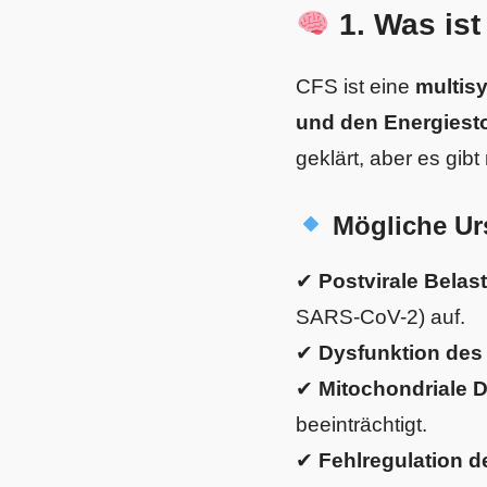
1. Was ist
CFS ist eine
multis
und den Energiest
geklärt, aber es gi
Mögliche Ur
✔
Postvirale Belas
SARS-CoV-2) auf.
✔
Dysfunktion de
✔
Mitochondriale D
beeinträchtigt.
✔
Fehlregulation 