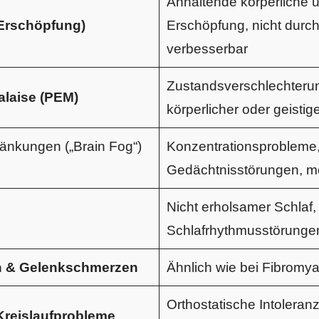
Anhaltende körperliche u
 Erschöpfung)
Erschöpfung, nicht durc
verbesserbar
Zustandsverschlechterun
alaise (PEM)
körperlicher oder geistige
ränkungen („Brain Fog“)
Konzentrationsprobleme
Gedächtnisstörungen, m
Nicht erholsamer Schlaf,
Schlafrhythmusstörunge
 & Gelenkschmerzen
Ähnlich wie bei Fibromya
Orthostatische Intoleranz
reislaufprobleme