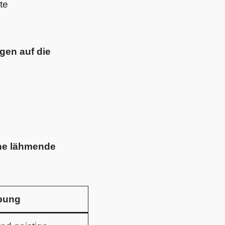
te
gen auf die
ine lähmende
bung