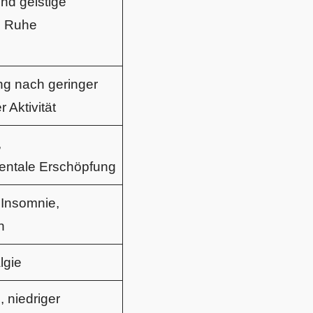
nd geistige
h Ruhe
g nach geringer
r Aktivität
,
entale Erschöpfung
 Insomnie,
n
lgie
, niedriger