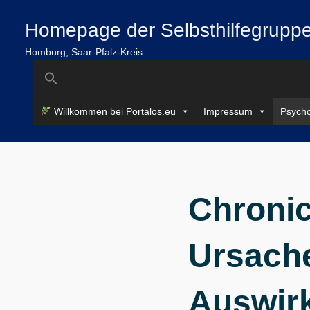
Zum
springen
Homepage der Selbsthilfegruppe
Inhalt
springen
Homburg, Saar-Pfalz-Kreis
Search
for:
Willkommen bei Portalos.eu
Impressum
Psycho
Chronic
Ursach
Auswir