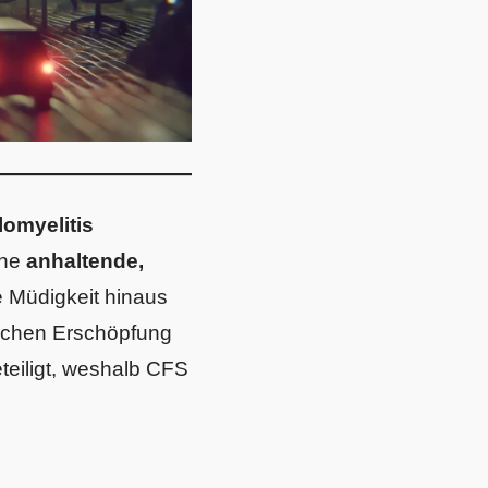
omyelitis
ine
anhaltende,
e Müdigkeit hinaus
lichen Erschöpfung
teiligt, weshalb CFS