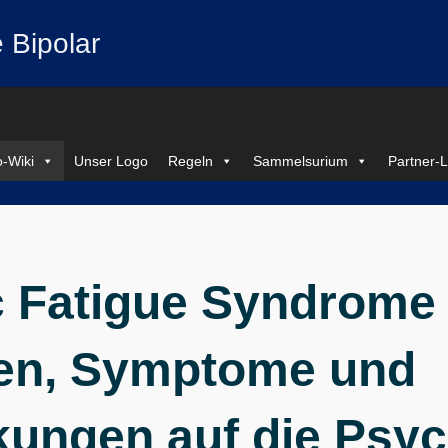
 Bipolar
-Wiki
Unser Logo
Regeln
Sammelsurium
Partner-L
 Fatigue Syndrome 
en, Symptome und
kungen auf die Psy