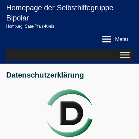
Zum
Homepage der Selbsthilfegruppe
springen
Inhalt
Bipolar
springen
Homburg, Saar-Pfalz-Kreis
Menü
Datenschutzerklärung