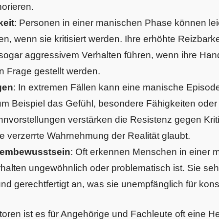
orieren.
keit
: Personen in einer manischen Phase können leic
en, wenn sie kritisiert werden. Ihre erhöhte Reizbark
sogar aggressivem Verhalten führen, wenn ihre Han
 Frage gestellt werden.
gen
: In extremen Fällen kann eine manische Episo
zum Beispiel das Gefühl, besondere Fähigkeiten ode
vorstellungen verstärken die Resistenz gegen Kritik
re verzerrte Wahrnehmung der Realität glaubt.
lembewusstsein
: Oft erkennen Menschen in einer
erhalten ungewöhnlich oder problematisch ist. Sie s
und gerechtfertigt an, was sie unempfänglich für konst
oren ist es für Angehörige und Fachleute oft eine H