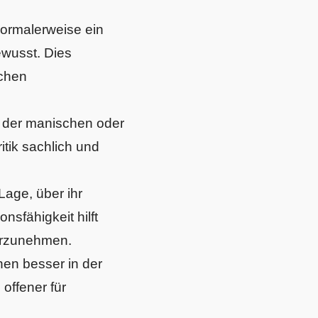
normalerweise ein
ewusst. Dies
ichen
der manischen oder
tik sachlich und
Lage, über ihr
sfähigkeit hilft
vorzunehmen.
en besser in der
offener für