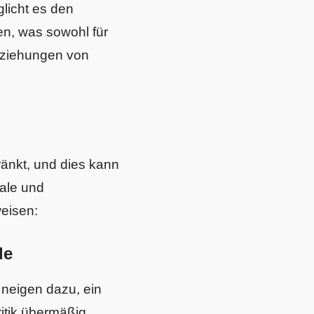
licht es den
en, was sowohl für
Beziehungen von
hränkt, und dies kann
ale und
weisen:
de
 neigen dazu, ein
ritik übermäßig