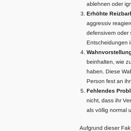
ablehnen oder ign
Erhöhte Reizbar
aggressiv reagier
defensivem oder 
Entscheidungen in
Wahnvorstellun
beinhalten, wie 
haben. Diese Wahn
Person fest an ih
Fehlendes Prob
nicht, dass ihr V
als völlig normal 
Aufgrund dieser Fakt