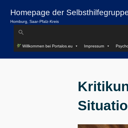
Zum
springen
Homepage der Selbsthilfegruppe
Inhalt
springen
Homburg, Saar-Pfalz-Kreis
Search
for:
Willkommen bei Portalos.eu
Impressum
Psycho
Kritiku
Situati