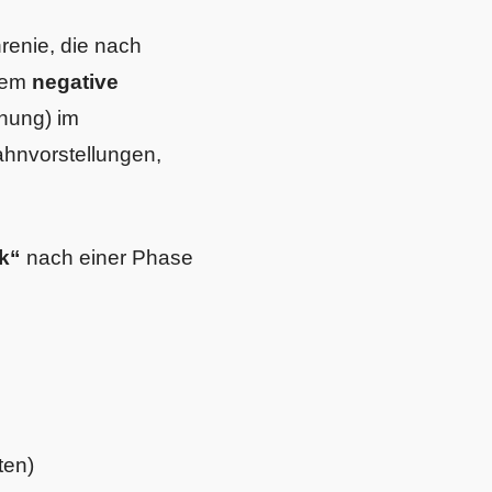
renie, die nach
 dem
negative
chung) im
ahnvorstellungen,
k“
nach einer Phase
ten)