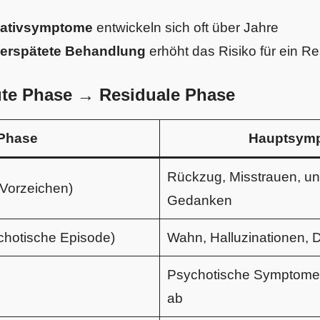
gativsymptome
entwickeln sich oft über Jahre
verspätete Behandlung
erhöht das Risiko für ein R
kute Phase → Residuale Phase
Phase
Hauptsym
Rückzug, Misstrauen, u
Vorzeichen)
Gedanken
hotische Episode)
Wahn, Halluzinationen,
Psychotische Symptome
ab