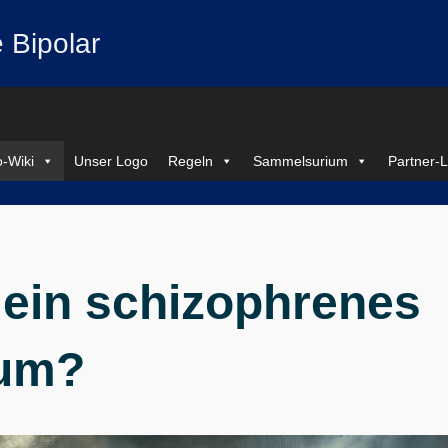
 Bipolar
-Wiki
Unser Logo
Regeln
Sammelsurium
Partner-L
 ein schizophrenes
um?