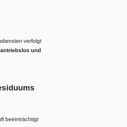
diensten verfolgt
 antriebslos und
Residuums
t beeinträchtigt