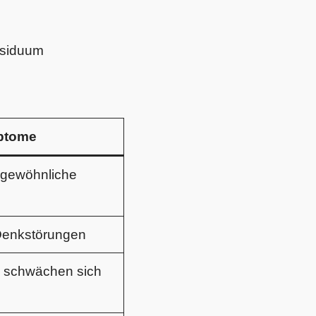
esiduum
ptome
ngewöhnliche
 Denkstörungen
 schwächen sich