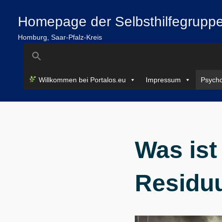
Zum
springen
Homepage der Selbsthilfegruppe
Inhalt
springen
Homburg, Saar-Pfalz-Kreis
Search
for:
Willkommen bei Portalos.eu
Impressum
Psycho
Was ist
Residu