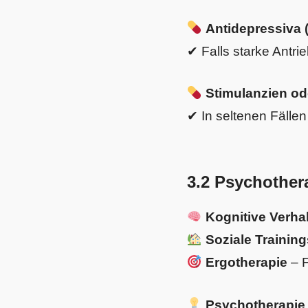
Antidepressiva 
✔ Falls starke Antri
Stimulanzien od
✔ In seltenen Fälle
3.2 Psychother
Kognitive Verha
Soziale Traini
Ergotherapie
– F
Psychotherapie 