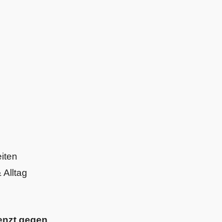
iten
Alltag
enzt gegen