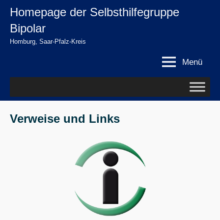
Zum
Homepage der Selbsthilfegruppe
springen
Inhalt
Bipolar
springen
Homburg, Saar-Pfalz-Kreis
Menü
Verweise und Links