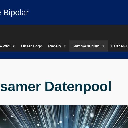
 Bipolar
-Wiki
Unser Logo
Regeln
Sammelsurium
Partner-L
samer Datenpool