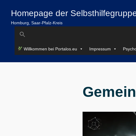
Zum
springen
Homepage der Selbsthilfegruppe
Inhalt
springen
Homburg, Saar-Pfalz-Kreis
Search
for:
Willkommen bei Portalos.eu
Impressum
Psycho
Gemein