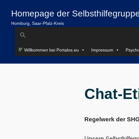
Zum
springen
Homepage der Selbsthilfegruppe
Inhalt
springen
Homburg, Saar-Pfalz-Kreis
Search
for:
Willkommen bei Portalos.eu
Impressum
Psycho
Chat-Et
Regelwerk der SH
Unsere Selbsthilfegr