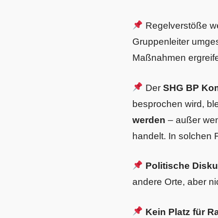
Regelverstöße we
Gruppenleiter umges
Maßnahmen ergreifen
Der
SHG BP Kom
besprochen wird, blei
werden
– außer wen
handelt. In solchen 
Politische Disk
andere Orte, aber ni
Kein Platz für 