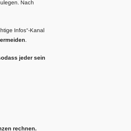
rzulegen. Nach
tige Infos“-Kanal
vermeiden
.
 sodass jeder sein
nzen rechnen.