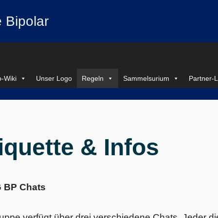
 Bipolar
-Wiki
Unser Logo
Regeln
Sammelsurium
Partner-L
iquette & Infos
G BP Chats
uppe verfügt über drei verschiedene Chats. Jeder di