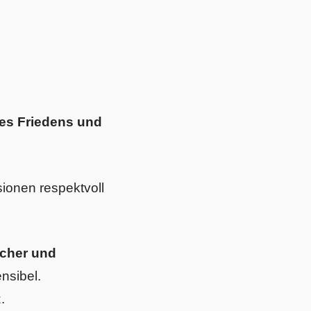
des Friedens und
sionen respektvoll
icher und
nsibel.
.