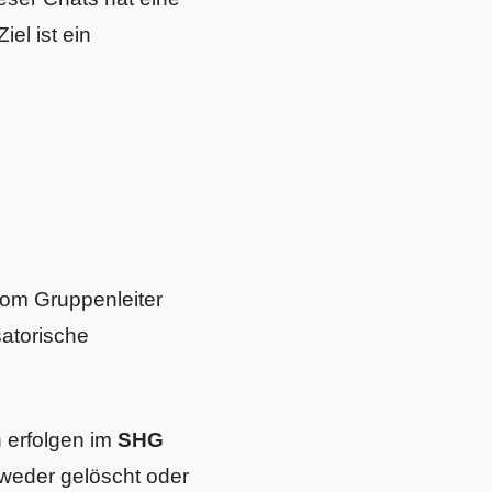
el ist ein
vom Gruppenleiter
satorische
n erfolgen im
SHG
tweder gelöscht oder