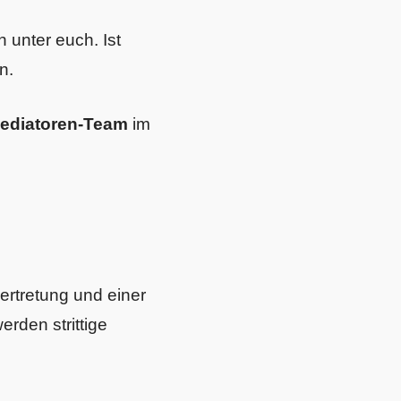
n unter euch. Ist
n.
Mediatoren-Team
im
vertretung und einer
rden strittige