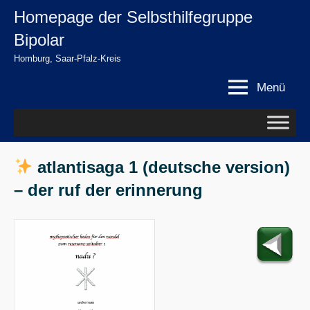
Zum
Homepage der Selbsthilfegruppe
springen
Inhalt
Bipolar
springen
Homburg, Saar-Pfalz-Kreis
Menü
atlantisaga 1 (deutsche version)
– der ruf der erinnerung